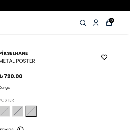
0
PİKSELHANE
METAL POSTER
₺ 720.00
Kargo
POSTER
Paylaş
: