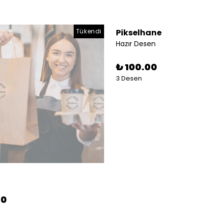
Tükendi
Pikselhane
Hazır Desen
₺ 100.00
3 Desen
00